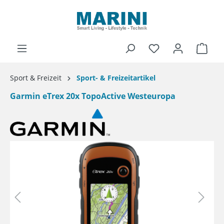
alt springen
Ware
Sport & Freizeit
Sport- & Freizeitartikel
Garmin eTrex 20x TopoActive Westeuropa
Bildergalerie überspringen