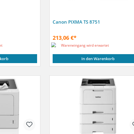
Canon PIXMA TS 8751
213,06 €*
et
Wareneingang wird erwartet
korb
In den Warenkorb