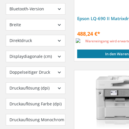
Bluetooth-Version
Epson LQ-690 II Matrixd
Breite
488,24 €*
Direktdruck
Wareneingang wird erwart
In den Waren
Displaydiagonale (cm)
Doppelseitiger Druck
Druckauflösung (dpi)
Druckauflösung Farbe (dpi)
Druckauflösung Monochrom (dpi)