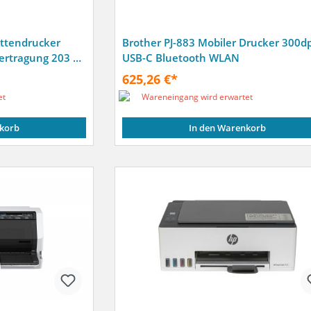
ettendrucker
Brother PJ-883 Mobiler Drucker 300dp
rtragung 203 x
USB-C Bluetooth WLAN
625,26 €*
et
Wareneingang wird erwartet
korb
In den Warenkorb