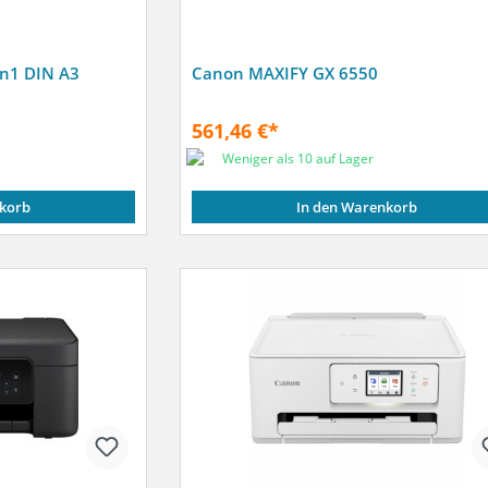
n1 DIN A3
Canon MAXIFY GX 6550
561,46 €*
Weniger als 10 auf Lager
korb
In den Warenkorb
r)