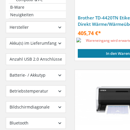
B-Ware
Neuigkeiten
Brother TD-4420TN Etik
Direkt Wärme/Wärmeübe
Hersteller
203 DPI Verkabelt
405,74 €*
Wareneingang wird erwart
Akku(s) im Lieferumfang
In den Waren
Anzahl USB 2.0 Anschlüsse
Batterie- / Akkutyp
Betriebstemperatur
Bildschirmdiagonale
Bluetooth