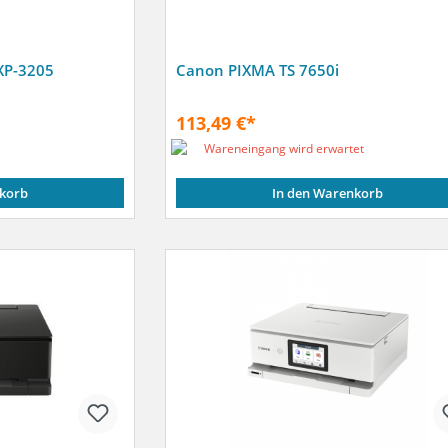
 Letter)
XP-3205
Canon PIXMA TS 7650i
113,49 €*
Wareneingang wird erwartet
korb
In den Warenkorb
/Min.)