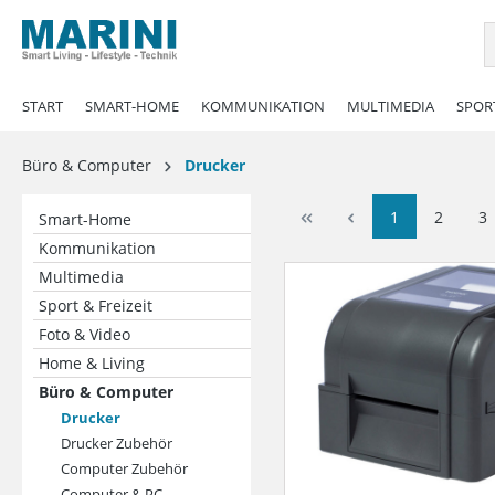
springen
Zur Hauptnavigation springen
START
SMART-HOME
KOMMUNIKATION
MULTIMEDIA
SPORT
Büro & Computer
Drucker
1
2
3
Smart-Home
Kommunikation
Multimedia
Sport & Freizeit
Foto & Video
Home & Living
Büro & Computer
Drucker
Drucker Zubehör
Computer Zubehör
Computer & PC