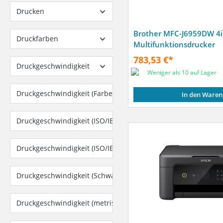
Drucken
Brother MFC-J6959DW 4i
Druckfarben
Multifunktionsdrucker
783,53 €*
Druckgeschwindigkeit
Weniger als 10 auf Lager
Druckgeschwindigkeit (Farbe, normale Qualität, A4/US Letter)
In den Waren
Druckgeschwindigkeit (ISO/IEC 24734) Farbe
Druckgeschwindigkeit (ISO/IEC 24734) Mono
Druckgeschwindigkeit (Schwarz, normale Qualität, A4/US Lette
Druckgeschwindigkeit (metrisch)