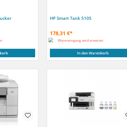
rucker
HP Smart Tank 5105
178,31 €*
et
Wareneingang wird erwartet
korb
In den Warenkorb