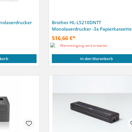
nolaserdrucker
Brother HL-L5210DNTT
Monolaserdrucker -3x Papierkassette
516,66 €*
Wareneingang wird erwartet
korb
In den Warenkorb