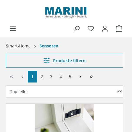
alt springen
Ware
Smart-Home
Sensoren
Produkte filtern
1
2
3
4
5