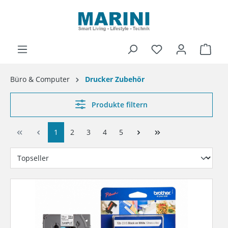
alt springen
Ware
Büro & Computer
Drucker Zubehör
Produkte filtern
1
2
3
4
5