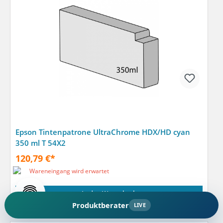
Epson Tintenpatrone UltraChrome HDX/HD cyan
350 ml T 54X2
120,79 €*
Wareneingang wird erwartet
In den Warenkorb
Produktberater
LIVE