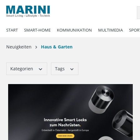
springen
Zur Hauptnavigation springen
START
SMART-HOME
KOMMUNIKATION
MULTIMEDIA
SPORT
Neuigkeiten
Haus & Garten
Kategorien
Tags