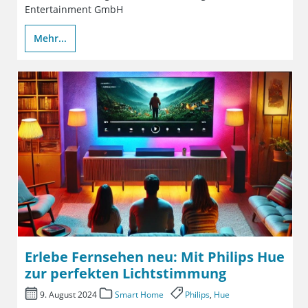
Entertainment GmbH
Mehr...
Erlebe Fernsehen neu: Mit Philips Hue
zur perfekten Lichtstimmung
9. August 2024
Smart Home
Philips
,
Hue