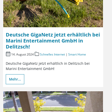
Deutsche GigaNetz jetzt erhältlich bei
Marini Entertainment GmbH in
Delitzsch!
14. August 2024
Schnelles Internet
|
Smart Home
Deutsche GigaNetz jetzt erhältlich in Delitzsch bei
Marini Entertainment GmbH!
Mehr...