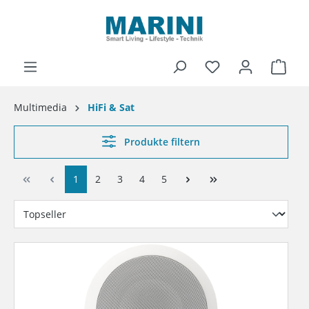
alt springen
Ware
Multimedia
HiFi & Sat
Produkte filtern
1
2
3
4
5