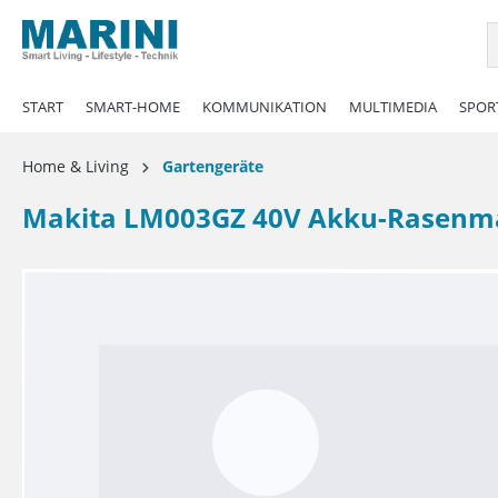
springen
Zur Hauptnavigation springen
START
SMART-HOME
KOMMUNIKATION
MULTIMEDIA
SPORT
Home & Living
Gartengeräte
Makita LM003GZ 40V Akku-Rasenm
Bildergalerie überspringen