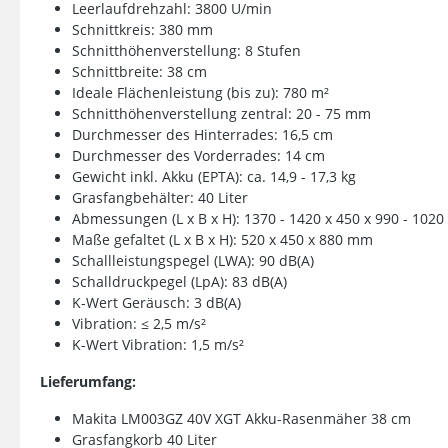
Leerlaufdrehzahl: 3800 U/min
Schnittkreis: 380 mm
Schnitthöhenverstellung: 8 Stufen
Schnittbreite: 38 cm
Ideale Flächenleistung (bis zu): 780 m²
Schnitthöhenverstellung zentral: 20 - 75 mm
Durchmesser des Hinterrades: 16,5 cm
Durchmesser des Vorderrades: 14 cm
Gewicht inkl. Akku (EPTA): ca. 14,9 - 17,3 kg
Grasfangbehälter: 40 Liter
Abmessungen (L x B x H): 1370 - 1420 x 450 x 990 - 102
Maße gefaltet (L x B x H): 520 x 450 x 880 mm
Schallleistungspegel (LWA): 90 dB(A)
Schalldruckpegel (LpA): 83 dB(A)
K-Wert Geräusch: 3 dB(A)
Vibration: ≤ 2,5 m/s²
K-Wert Vibration: 1,5 m/s²
Lieferumfang:
Makita LM003GZ 40V XGT Akku-Rasenmäher 38 cm
Grasfangkorb 40 Liter