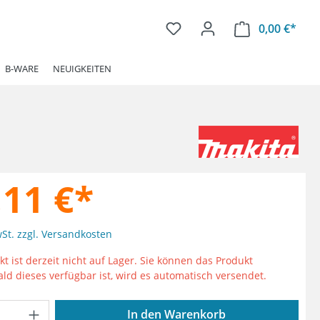
0,00 €*
Ware
B-WARE
NEUIGKEITEN
,11 €*
wSt. zzgl. Versandkosten
t ist derzeit nicht auf Lager. Sie können das Produkt
ald dieses verfügbar ist, wird es automatisch versendet.
Anzahl: Gib den gewünschten Wert ein od
In den Warenkorb