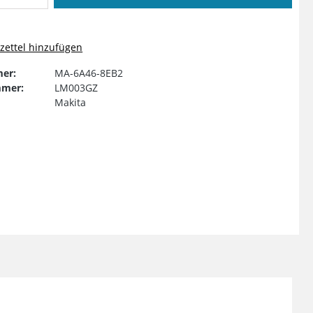
ettel hinzufügen
er:
MA-6A46-8EB2
mmer:
LM003GZ
Makita