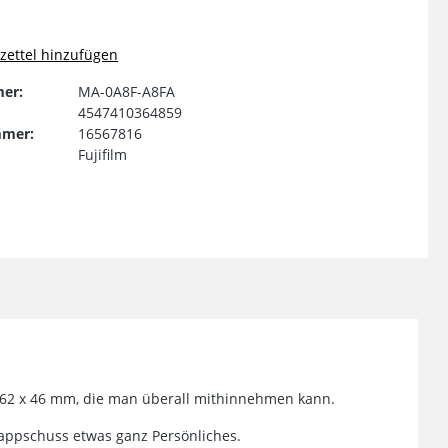
ettel hinzufügen
er:
MA-0A8F-A8FA
4547410364859
mmer:
16567816
Fujifilm
t 62 x 46 mm, die man überall mithinnehmen kann.
appschuss etwas ganz Persönliches.