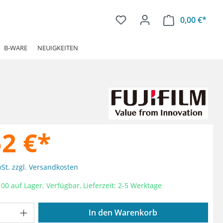
0,00 €*
Ware
B-WARE
NEUIGKEITEN
52 €*
wSt. zzgl. Versandkosten
00 auf Lager. Verfügbar, Lieferzeit: 2-5 Werktage
Anzahl: Gib den gewünschten Wert ein od
In den Warenkorb