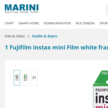
springen
Zur Hauptnavigation springen
START
SMART-HOME
KOMMUNIKATION
MULTIMEDIA
SPORT
Foto & Video
Studio & Repro
1 Fujifilm instax mini Film white fr
Bildergalerie überspringen